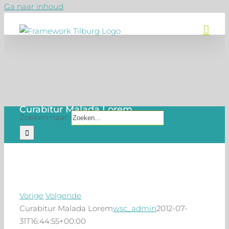
Ga naar inhoud
Curabitur Malada Lorem
Zoeken naar:
Vorige
Volgende
Curabitur Malada Lorem
wsc_admin
2012-07-
31T16:44:55+00:00