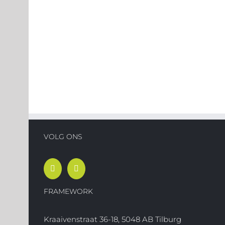
VOLG ONS
FRAMEWORK
Kraaivenstraat 36-18, 5048 AB Tilburg